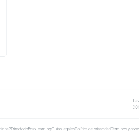
Tra
080
ciona?
Directorio
Foro
Learning
Guías legales
Política de privacidad
Términos y cond