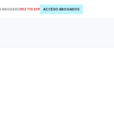
N ABOGADO
932 710 239
ACCESO ABOGADOS