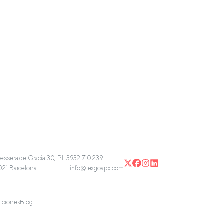
vessera de Gràcia 30, Pl. 3
932 710 239
21 Barcelona
info@lexgoapp.com
iciones
Blog