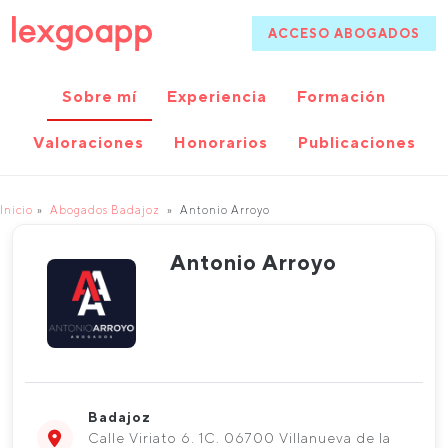
ACCESO ABOGADOS
Sobre mí
Experiencia
Formación
Valoraciones
Honorarios
Publicaciones
Inicio
Abogados Badajoz
Antonio Arroyo
Antonio Arroyo
Badajoz
Calle Viriato 6. 1C. 06700 Villanueva de la