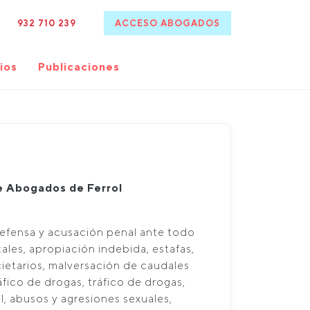
932 710 239
ACCESO ABOGADOS
ios
Publicaciones
de Abogados de Ferrol
Defensa y acusación penal ante todo
ales, apropiación indebida, estafas,
cietarios, malversación de caudales
ráfico de drogas, tráfico de drogas,
il, abusos y agresiones sexuales,