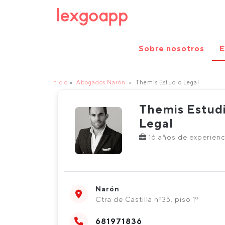
Sobre nosotros
E
Inicio
Abogados Narón
Themis Estudio Legal
Themis Estud
Legal
16 años de experienc
Narón
Ctra de Castilla nº35, piso 1º
681971836