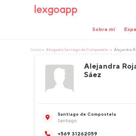
Sobre mí
Expe
Inicio
Abogados Santiago de Compostela
Alejandra R
Alejandra Roj
Sáez
Santiago de Compostela
Santiago
+569 31262059